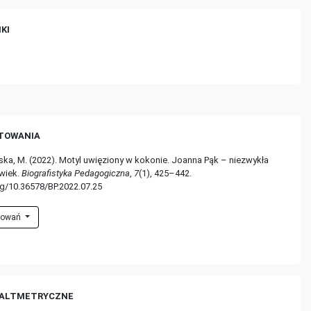
KI
TOWANIA
ńska, M. (2022). Motyl uwięziony w kokonie. Joanna Pąk – niezwykła
owiek.
Biografistyka Pedagogiczna
,
7
(1), 425–442.
rg/10.36578/BP.2022.07.25
ytowań
 ALTMETRYCZNE