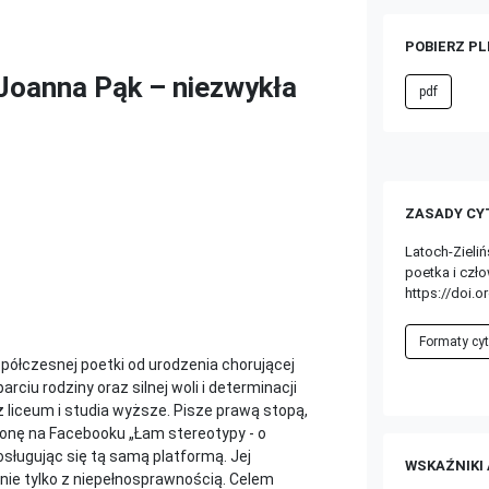
POBIERZ PLI
 Joanna Pąk – niezwykła
pdf
ZASADY CY
Latoch-Zieli
poetka i czł
https://doi.o
Formaty c
półczesnej poetki od urodzenia chorującej
ciu rodziny oraz silnej woli i determinacji
 liceum i studia wyższe. Pisze prawą stopą,
ronę na Facebooku „Łam stereotypy - o
osługując się tą samą platformą. Jej
WSKAŹNIKI
nie tylko z niepełnosprawnością. Celem