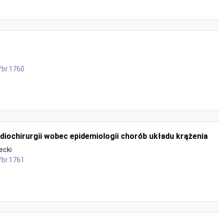
/br.1760
diochirurgii wobec epidemiologii chorób układu krążenia
ecki
/br.1761