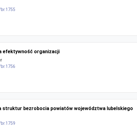
/br.1755
a efektywność organizacji
er
/br.1756
a struktur bezrobocia powiatów województwa lubelskiego
/br.1759