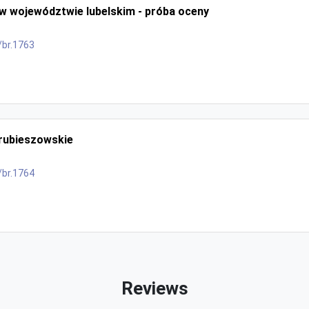
 w województwie lubelskim - próba oceny
/br.1763
rubieszowskie
/br.1764
Reviews