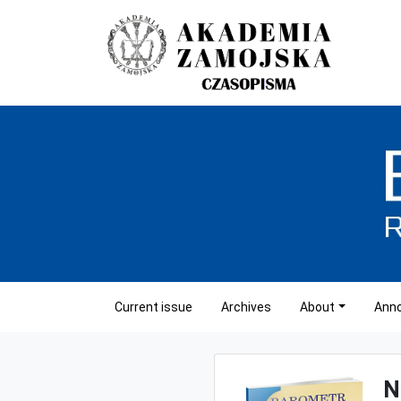
Current issue
Archives
About
Ann
N