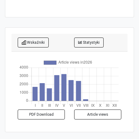
Wskaźniki
Statystyki
PDF Download
Article views