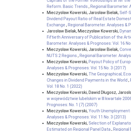
Capitals of the Former Voivodships after th
Reform. Basic Trends
,
Regional Barometer. A
Mieczysław Kowerski, Jarosław Bielak,
Self-
Dividend Payout Ratio of Real Estate Dome
Exchange
,
Regional Barometer. Analyses & Pr
Jarosław Bielak, Mieczysław Kowerski,
Dynam
Fiftieth Anniversary of Publication of the Art
Barometer. Analyses & Prognoses: Vol. 16 No.
Mieczysław Kowerski, Jarosław Bielak,
Conver
NUTS 2 Regions
,
Regional Barometer. Analyse
Mieczysław Kowerski,
Payout Policy of Eur
Analyses & Prognoses: Vol. 15 No. 3 (2017)
Mieczysław Kowerski,
The Geographical, Eco
Changes in Dividend Payments in the World
,
Vol. 18 No. 1 (2022)
Mieczysław Kowerski, Dawid Długosz, Jarosł
w województwie lubelskim w III kwartale 200
Prognoses: No. 1 (7) (2007)
Mieczysław Kowerski,
Youth Unemployment i
Analyses & Prognoses: Vol. 11 No. 3 (2013)
Mieczysław Kowerski,
Selection of Explanato
Estimated on Regional Panel Data
,
Regional 