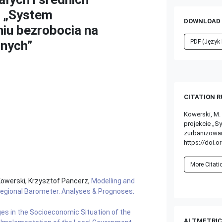
e „System
DOWNLOAD 
iu bezrobocia na
anych”
PDF (Język 
CITATION 
Kowerski, M.
projekcie „S
zurbanizowa
https://doi.o
More Citat
Kowerski, Krzysztof Pancerz,
Modelling and
egional Barometer. Analyses & Prognoses:
es in the Socioeconomic Situation of the
ALTMETRIC