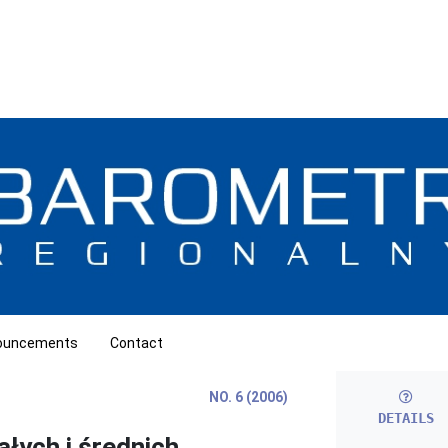
ouncements
Contact
NO. 6 (2006)
DETAILS
łych i średnich