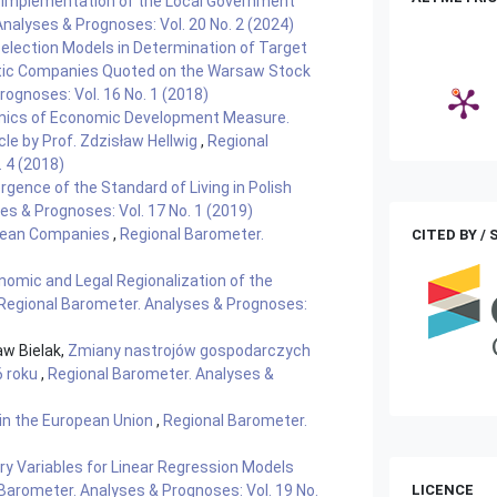
e Implementation of the Local Government
nalyses & Prognoses: Vol. 20 No. 2 (2024)
Selection Models in Determination of Target
stic Companies Quoted on the Warsaw Stock
ognoses: Vol. 16 No. 1 (2018)
ics of Economic Development Measure.
icle by Prof. Zdzisław Hellwig
,
Regional
 4 (2018)
gence of the Standard of Living in Polish
s & Prognoses: Vol. 17 No. 1 (2019)
opean Companies
,
Regional Barometer.
CITED BY /
nomic and Legal Regionalization of the
Regional Barometer. Analyses & Prognoses:
aw Bielak,
Zmiany nastrojów gospodarczych
6 roku
,
Regional Barometer. Analyses &
n the European Union
,
Regional Barometer.
ry Variables for Linear Regression Models
Barometer. Analyses & Prognoses: Vol. 19 No.
LICENCE