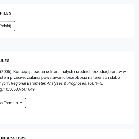
FILES
Polski)
RULES
 (2006). Koncepcja badań sektora małych i średnich przedsiębiorstw w
ystem przeciwdziałania powstawaniu bezrobocia na terenach słabo
nych”.
Regional Barometer. Analyses & Prognoses
, (6), 1–5.
rg/10.56583/br.1649
ion Formats
 INDICATORS