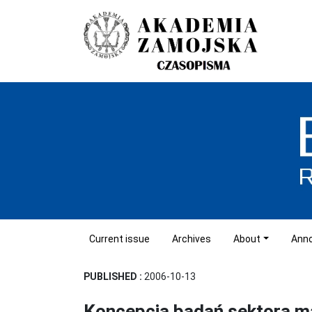
Current issue
Archives
About
Ann
PUBLISHED :
2006-10-13
Koncepcja badań sektora ma