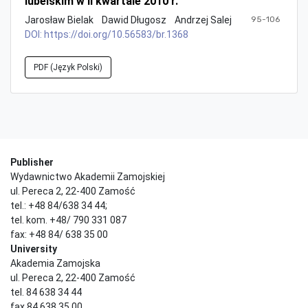
lubelskim w II kwartale 2010 r.
Jarosław Bielak
Dawid Długosz
Andrzej Salej
95-106
DOI:
https://doi.org/10.56583/br.1368
PDF (Język Polski)
Publisher
Wydawnictwo Akademii Zamojskiej
ul. Pereca 2, 22-400 Zamość
tel.: +48 84/638 34 44;
tel. kom. +48/ 790 331 087
fax: +48 84/ 638 35 00
University
Akademia Zamojska
ul. Pereca 2, 22-400 Zamość
tel. 84 638 34 44
fax 84 638 35 00