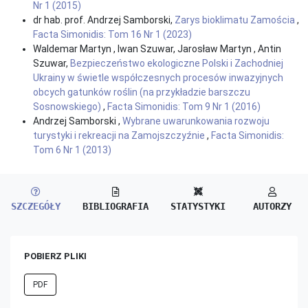
Nr 1 (2015)
dr hab. prof. Andrzej Samborski,
Zarys bioklimatu Zamościa
,
Facta Simonidis: Tom 16 Nr 1 (2023)
Waldemar Martyn , Iwan Szuwar, Jarosław Martyn , Antin
Szuwar,
Bezpieczeństwo ekologiczne Polski i Zachodniej
Ukrainy w świetle współczesnych procesów inwazyjnych
obcych gatunków roślin (na przykładzie barszczu
Sosnowskiego)
,
Facta Simonidis: Tom 9 Nr 1 (2016)
Andrzej Samborski ,
Wybrane uwarunkowania rozwoju
turystyki i rekreacji na Zamojszczyźnie
,
Facta Simonidis:
Tom 6 Nr 1 (2013)
SZCZEGÓŁY
BIBLIOGRAFIA
STATYSTYKI
AUTORZY
POBIERZ PLIKI
PDF