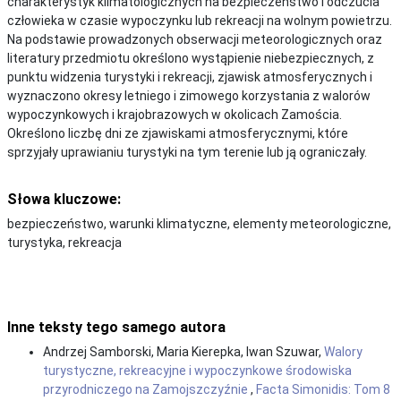
charakterystyk klimatologicznych na bezpieczeństwo i odczucia
człowieka w czasie wypoczynku lub rekreacji na wolnym powietrzu.
Na podstawie prowadzonych obserwacji meteorologicznych oraz
literatury przedmiotu określono wystąpienie niebezpiecznych, z
punktu widzenia turystyki i rekreacji, zjawisk atmosferycznych i
wyznaczono okresy letniego i zimowego korzystania z walorów
wypoczynkowych i krajobrazowych w okolicach Zamościa.
Określono liczbę dni ze zjawiskami atmosferycznymi, które
sprzyjały uprawianiu turystyki na tym terenie lub ją ograniczały.
Słowa kluczowe:
bezpieczeństwo, warunki klimatyczne, elementy meteorologiczne,
turystyka, rekreacja
Inne teksty tego samego autora
Andrzej Samborski, Maria Kierepka, Iwan Szuwar,
Walory
turystyczne, rekreacyjne i wypoczynkowe środowiska
przyrodniczego na Zamojszczyźnie
,
Facta Simonidis: Tom 8