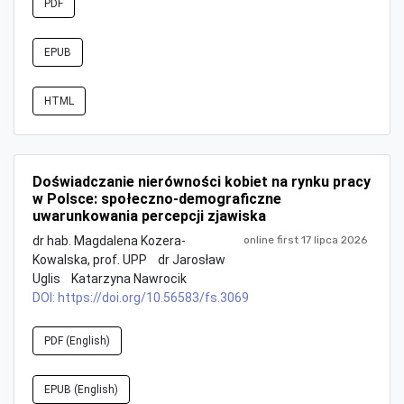
PDF
EPUB
HTML
Doświadczanie nierówności kobiet na rynku pracy
w Polsce: społeczno-demograficzne
uwarunkowania percepcji zjawiska
dr hab. Magdalena Kozera-
online first 17 lipca 2026
Kowalska, prof. UPP
dr Jarosław
Uglis
Katarzyna Nawrocik
DOI:
https://doi.org/10.56583/fs.3069
PDF (English)
EPUB (English)