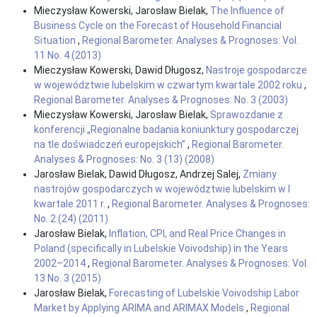
Mieczysław Kowerski, Jarosław Bielak,
The Influence of
Business Cycle on the Forecast of Household Financial
Situation
,
Regional Barometer. Analyses & Prognoses: Vol.
11 No. 4 (2013)
Mieczysław Kowerski, Dawid Długosz,
Nastroje gospodarcze
w województwie lubelskim w czwartym kwartale 2002 roku
,
Regional Barometer. Analyses & Prognoses: No. 3 (2003)
Mieczysław Kowerski, Jarosław Bielak,
Sprawozdanie z
konferencji „Regionalne badania koniunktury gospodarczej
na tle doświadczeń europejskich”
,
Regional Barometer.
Analyses & Prognoses: No. 3 (13) (2008)
Jarosław Bielak, Dawid Długosz, Andrzej Salej,
Zmiany
nastrojów gospodarczych w województwie lubelskim w I
kwartale 2011 r.
,
Regional Barometer. Analyses & Prognoses:
No. 2 (24) (2011)
Jarosław Bielak,
Inflation, CPI, and Real Price Changes in
Poland (specifically in Lubelskie Voivodship) in the Years
2002–2014
,
Regional Barometer. Analyses & Prognoses: Vol.
13 No. 3 (2015)
Jarosław Bielak,
Forecasting of Lubelskie Voivodship Labor
Market by Applying ARIMA and ARIMAX Models
,
Regional