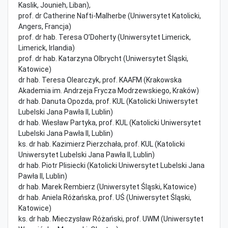
Kaslik, Jounieh, Liban),
prof. dr Catherine Nafti-Malherbe (Uniwersytet Katolicki,
Angers, Francja)
prof. dr hab. Teresa O’Doherty (Uniwersytet Limerick,
Limerick, Irlandia)
prof. dr hab. Katarzyna Olbrycht (Uniwersytet Śląski,
Katowice)
dr hab. Teresa Olearczyk, prof. KAAFM (Krakowska
Akademia im. Andrzeja Frycza Modrzewskiego, Kraków)
dr hab. Danuta Opozda, prof. KUL (Katolicki Uniwersytet
Lubelski Jana Pawła II, Lublin)
dr hab. Wiesław Partyka, prof. KUL (Katolicki Uniwersytet
Lubelski Jana Pawła II, Lublin)
ks. dr hab. Kazimierz Pierzchała, prof. KUL (Katolicki
Uniwersytet Lubelski Jana Pawła II, Lublin)
dr hab. Piotr Plisiecki (Katolicki Uniwersytet Lubelski Jana
Pawła II, Lublin)
dr hab. Marek Rembierz (Uniwersytet Śląski, Katowice)
dr hab. Aniela Różańska, prof. UŚ (Uniwersytet Śląski,
Katowice)
ks. dr hab. Mieczysław Różański, prof. UWM (Uniwersytet