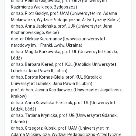
dr hab. Helena Głogowska, prof. UKW (Uniwersytet
Kazimierza Wielkiego, Bydgoszcz)
dr hab. Piotr Gołdyn, prof. UAM (Uniwersytet im. Adama
Mickiewicza, Wydział Pedagogiczno-Artystyczny, Kalisz)
dr hab. Anna Jabłońska, prof. UJK (Uniwersytet Jana
Kochanowskiego, Kielce)
doc. dr Oleksiy Karamanov (Lwowski uniwersytet
narodowy im. I. Franki, Lwów, Ukraina)
dr hab. Magda Karkowska, prof. UŁ (Uniwersytet Łódzki,
Łódź)
dr hab. Barbara Kiereś, prof. KUL (Katolicki Uniwersytet
Lubelski Jana Pawła II, Lublin)
dr hab. Dorota Kornas-Biela, prof. KUL (Katolicki
Uniwersytet Lubelski Jana Pawła II, Lublin)
prof. dr hab. Janina Kostkiewicz (Uniwersytet Jagielloński,
Kraków)
dr hab. Anna Kowalska-Pietrzak, prof. UŁ (Uniwersytet
Łódzki, Łódź)
dr hab. Tatiana Krynicka, prof. UG (Uniwersytet Gdański,
Gdańsk)
dr hab. Grzegorz Kubski, prof. UAM (Uniwersytet im.
Adama Mickiewicza, Wydział Pedagogiczno-Artystyczny,