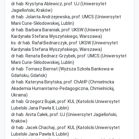
dr hab. Krystyna Ablewicz, prof. UJ (Uniwersytet
Jagielloński, Kraków)
dr hab. Jolanta Andrzejewska, prof. UMCS (Uniwersytet
Marii Curie-Skłodowskiej, Lublin)
dr hab. Barbara Baraniak, prof. UKSW (Uniwersytet
Kardynała Stefana Wyszyńskiego, Warszawa)
ks. dr hab. Rafał Bednarczyk, prof. UKSW (Uniwersytet
Kardynała Stefana Wyszyńskiego, Warszawa)
dr hab. Renata Bednarz-Grzybek, prof. UMCS (Uniwersytet
Marii Curie-Skłodowskiej, Lublin)
dr hab. Tomasz Biernat (Wyższa Szkoła Bankowa w
Gdańsku, Gdańsk)
dr hab. Kateryna Binytska, prof. ChAHP (Chmielnicka
Akademia Humanitarno-Pedagogiczna, Chmielnickij,
Ukraina)
dr hab. Grzegorz Bujak, prof. KUL (Katolicki Uniwersytet
Lubelski Jana Pawła II, Lublin)
dr hab. Anita Całek, prof. UJ (Uniwersytet Jagielloński,
Kraków)
dr hab. Jacek Chachaj , prof. KUL (Katolicki Uniwersytet
Lubelski Jana Pawła II, Lublin)