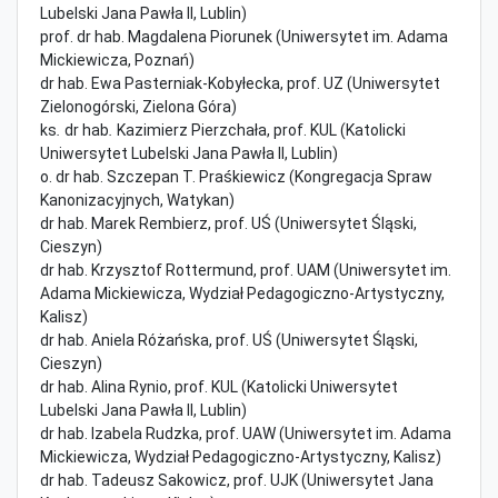
Lubelski Jana Pawła II, Lublin)
prof. dr hab. Magdalena Piorunek (Uniwersytet im. Adama
Mickiewicza, Poznań)
dr hab. Ewa Pasterniak-Kobyłecka, prof. UZ (Uniwersytet
Zielonogórski, Zielona Góra)
ks
.
dr hab
.
Kazimierz Pierzchała, prof. KUL (Katolicki
Uniwersytet Lubelski Jana Pawła II, Lublin)
o. dr hab. Szczepan T. Praśkiewicz (Kongregacja Spraw
Kanonizacyjnych, Watykan)
dr hab. Marek Rembierz, prof. UŚ (Uniwersytet Śląski,
Cieszyn)
dr hab. Krzysztof Rottermund, prof. UAM (Uniwersytet im.
Adama Mickiewicza, Wydział Pedagogiczno-Artystyczny,
Kalisz)
dr hab. Aniela Różańska, prof. UŚ (Uniwersytet Śląski,
Cieszyn)
dr hab. Alina Rynio, prof. KUL (Katolicki Uniwersytet
Lubelski Jana Pawła II, Lublin)
dr hab. Izabela Rudzka, prof. UAW (Uniwersytet im. Adama
Mickiewicza, Wydział Pedagogiczno-Artystyczny, Kalisz)
dr hab. Tadeusz Sakowicz, prof. UJK (Uniwersytet Jana