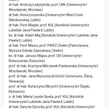
dr hab. Andrzej Ładyżyński, prof. UWr (Uniwersytet
Wrocławski, Wrocław)
dr hab. Anna Łosowska (Uniwersytet Marii Curie-
Skłodowskiej, Lublin)
dr hab. Piotr Magier, prof. KUL (Katolicki Uniwersytet
Lubelski Jana Pawła II, Lublin)
ks. dr hab. Adam Maj (Katolicki Uniwersytet Lubelski Jana
Pawła II, Lublin)
dr hab. Piotr Mazur, prof. PWSZ Chełm (Państwowa
Wyższa Szkoła Zawodowa, Chełm)
ks. dr hab. Janusz Miąso, prof. UR (Uniwersytet
Rzeszowski, Rzeszów)
prof. dr hab. Krystyna Milczarek-Pankowska (Uniwersytet
Wrocławski, Wrocław)
prof. dr hab. Jana Moricova (Inštitút Communio, Žilina,
Słowacja)
prof. dr hab. Katarzyna Olbrycht (Uniwersytet Śląski,
Katowice)
s. dr hab. Maria Loyola Opiela, prof. KUL (Katolicki
Uniwersytet Lubelski Jana Pawła II, Lublin)
dr hab. Danuta Opozda, prof. KUL (Katolicki Uniwersytet