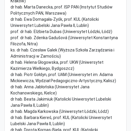
Kraków)
dr hab. Marta Danecka, prof. ISP PAN (Instytut Studiów
Politycznych PAN, Warszawa)
dr hab. Ewa Domagała-Zyśk, prof. KUL (Katolicki
Uniwersytet Lubelski Jana Pawła II, Lublin)
prof. dr hab. Elżbieta Dubas (Uniwersytet Łódzki, Łódź)
prof. dr hab. Zdenka Gadušová (Uniwersytet Konstantyna
Filozofa, Nitra)
ks. dr hab. Czesław Galek (Wyższa Szkoła Zarządzania i
Administracji w Zamościu)
dr hab. Helena Głogowska, prof. UKW (Uniwersytet
Kazimierza Wielkiego, Bydgoszcz)
dr hab. Piotr Gołdyn, prof. UAM (Uniwersytet im. Adama
Mickiewicza, Wydział Pedagogiczno-Artystyczny, Kalisz)
dr hab. Anna Jabłońska (Uniwersytet Jana
Kochanowskiego, Kielce)
dr hab. Beata Jakimiuk (Katolicki Uniwersytet Lubelski
Jana Pawła II, Lublin)
dr hab. Magda Karkowska (Uniwersytet Łódzki, Łódź)
dr hab. Barbara Kiereś, prof. KUL (Katolicki Uniwersytet
Lubelski Jana Pawła II, Lublin)
dr hab. Dorota Kornas-Biela, prof. KUL (Katolicki