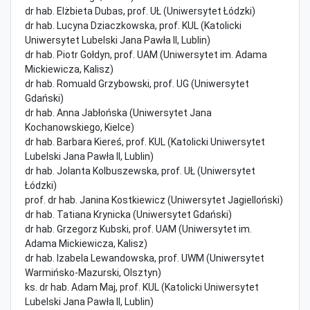
dr hab. Elżbieta Dubas, prof. UŁ (Uniwersytet Łódzki)
dr hab. Lucyna Dziaczkowska, prof. KUL (Katolicki
Uniwersytet Lubelski Jana Pawła II, Lublin)
dr hab. Piotr Gołdyn, prof. UAM (Uniwersytet im. Adama
Mickiewicza, Kalisz)
dr hab. Romuald Grzybowski, prof. UG (Uniwersytet
Gdański)
dr hab. Anna Jabłońska (Uniwersytet Jana
Kochanowskiego, Kielce)
dr hab. Barbara Kiereś, prof. KUL (Katolicki Uniwersytet
Lubelski Jana Pawła II, Lublin)
dr hab. Jolanta Kolbuszewska, prof. UŁ (Uniwersytet
Łódzki)
prof. dr hab. Janina Kostkiewicz (Uniwersytet Jagielloński)
dr hab. Tatiana Krynicka (Uniwersytet Gdański)
dr hab. Grzegorz Kubski, prof. UAM (Uniwersytet im.
Adama Mickiewicza, Kalisz)
dr hab. Izabela Lewandowska, prof. UWM (Uniwersytet
Warmińsko-Mazurski, Olsztyn)
ks. dr hab. Adam Maj, prof. KUL (Katolicki Uniwersytet
Lubelski Jana Pawła II, Lublin)