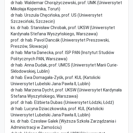
dr hab. Waldemar Chorążyczewski, prof. UMK (Uniwersytet
Mikołaja Kopernika, Toruń)
dr hab. Urszula Chęcińska, prof. US (Uniwersytet
Szczeciński, Szczecin)
ks. dr hab. Stanisław Chrobak, prof. UKSW (Uniwersytet
Kardynała Stefana Wyszyńskiego, Warszawa)
prof. dr hab. Pavol Dancák (Uniwersytet Preszowski,
Preszów, Słowacja)
dr hab. Marta Danecka, prof. ISP PAN (Instytut Studiów
Politycznych PAN, Warszawa)
dr hab. Anna Dudak, prof. UMCS (Uniwersytet Marii Curie-
Skłodowskiej, Lublin)
dr hab. Ewa Domagała-Zyśk, prof. KUL (Katolicki
Uniwersytet Lubelski Jana Pawła II, Lublin)
dr hab. Marzena Dycht, prof. UKSW (Uniwersytet Kardynała
Stefana Wyszyńskiego, Warszawa)
prof. dr hab. Elżbieta Dubas (Uniwersytet Łódzki, Łódź)
dr hab. Lucyna Dziaczkowska, prof. KUL (Katolicki
Uniwersytet Lubelski Jana Pawła II, Lublin)
ks. dr hab. Czesław Galek (Wyższa Szkoła Zarządzania i
Administracji w Zamościu)