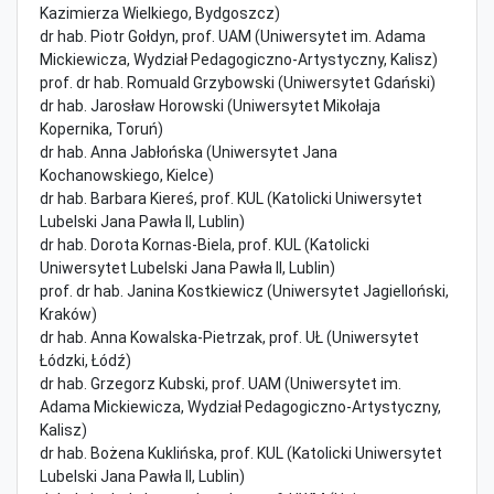
Kazimierza Wielkiego, Bydgoszcz)
dr hab. Piotr Gołdyn, prof. UAM (Uniwersytet im. Adama
Mickiewicza, Wydział Pedagogiczno-Artystyczny, Kalisz)
prof. dr hab. Romuald Grzybowski (Uniwersytet Gdański)
dr hab. Jarosław Horowski (Uniwersytet Mikołaja
Kopernika, Toruń)
dr hab. Anna Jabłońska (Uniwersytet Jana
Kochanowskiego, Kielce)
dr hab. Barbara Kiereś, prof. KUL (Katolicki Uniwersytet
Lubelski Jana Pawła II, Lublin)
dr hab. Dorota Kornas-Biela, prof. KUL (Katolicki
Uniwersytet Lubelski Jana Pawła II, Lublin)
prof. dr hab. Janina Kostkiewicz (Uniwersytet Jagielloński,
Kraków)
dr hab. Anna Kowalska-Pietrzak, prof. UŁ (Uniwersytet
Łódzki, Łódź)
dr hab. Grzegorz Kubski, prof. UAM (Uniwersytet im.
Adama Mickiewicza, Wydział Pedagogiczno-Artystyczny,
Kalisz)
dr hab. Bożena Kuklińska, prof. KUL (Katolicki Uniwersytet
Lubelski Jana Pawła II, Lublin)