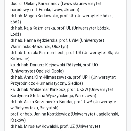
doc. dr Oleksiy Karamanov (Lwowski uniwersytet
narodowy im. I. Franki, Lwów, Ukraina)
dr hab. Magda Karkowska, prof. UŁ (Uniwersytet Łódzki,
Łódź)
dr hab. Kaja Kaźmierska, prof. UŁ (Uniwersytet Łódzki,
Łódź)
dr hab. Hanna Kędzierska, prof. UWM (Uniwersytet
Warmińsko-Mazurski, Olsztyn)
dr hab. Urszula Klajmon-Lech, prof. UŚ (Uniwersytet Śląski,
Katowice)
ks. dr hab. Dariusz Klejnowski-Różycki, prof. UO
(Uniwersytet Opolski, Opole)
dr hab. Anna Klim-Klimaszewska, prof. UPH (Uniwersytet
Przyrodniczo-Humanistyczny, Siedlce)
ks. dr hab. Waldemar Klinkosz, prof. UKSW (Uniwersytet
Kardynała Stefana Wyszyńskiego, Warszawa)
dr hab. Alicja Korzeniecka-Bondar, prof. UwB (Uniwersytet
w Białymstoku, Białystok)
prof. dr hab. Janina Kostkiewicz (Uniwersytet Jagielloński,
Kraków)
dr hab. Mirosław Kowalski, prof. UZ (Uniwersytet