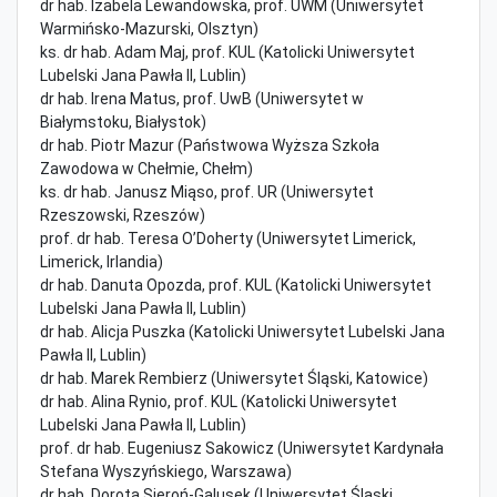
dr hab. Izabela Lewandowska, prof. UWM (Uniwersytet
Warmińsko-Mazurski, Olsztyn)
ks. dr hab. Adam Maj, prof. KUL (Katolicki Uniwersytet
Lubelski Jana Pawła II, Lublin)
dr hab. Irena Matus, prof. UwB (Uniwersytet w
Białymstoku, Białystok)
dr hab. Piotr Mazur (Państwowa Wyższa Szkoła
Zawodowa w Chełmie, Chełm)
ks. dr hab. Janusz Miąso, prof. UR (Uniwersytet
Rzeszowski, Rzeszów)
prof. dr hab. Teresa O’Doherty (Uniwersytet Limerick,
Limerick, Irlandia)
dr hab. Danuta Opozda, prof. KUL (Katolicki Uniwersytet
Lubelski Jana Pawła II, Lublin)
dr hab. Alicja Puszka (Katolicki Uniwersytet Lubelski Jana
Pawła II, Lublin)
dr hab. Marek Rembierz (Uniwersytet Śląski, Katowice)
dr hab. Alina Rynio, prof. KUL (Katolicki Uniwersytet
Lubelski Jana Pawła II, Lublin)
prof. dr hab. Eugeniusz Sakowicz (Uniwersytet Kardynała
Stefana Wyszyńskiego, Warszawa)
dr hab. Dorota Sieroń-Galusek (Uniwersytet Śląski,