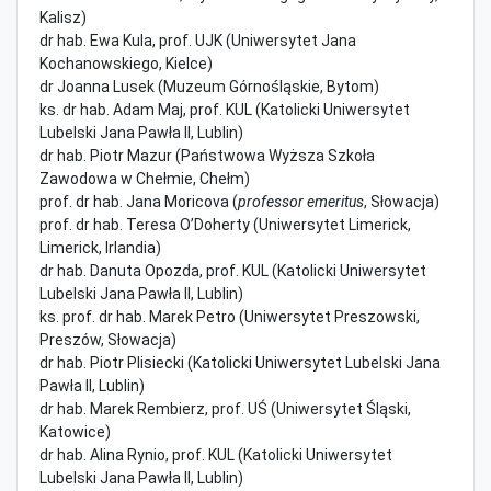
Kalisz)
dr hab. Ewa Kula, prof. UJK (Uniwersytet Jana
Kochanowskiego, Kielce)
dr Joanna Lusek (Muzeum Górnośląskie, Bytom)
ks. dr hab. Adam Maj, prof. KUL (Katolicki Uniwersytet
Lubelski Jana Pawła II, Lublin)
dr hab. Piotr Mazur (Państwowa Wyższa Szkoła
Zawodowa w Chełmie, Chełm)
prof. dr hab. Jana Moricova (
professor emeritus
, Słowacja)
prof. dr hab. Teresa O’Doherty (Uniwersytet Limerick,
Limerick, Irlandia)
dr hab. Danuta Opozda, prof. KUL (Katolicki Uniwersytet
Lubelski Jana Pawła II, Lublin)
ks. prof. dr hab. Marek Petro (Uniwersytet Preszowski,
Preszów, Słowacja)
dr hab. Piotr Plisiecki (Katolicki Uniwersytet Lubelski Jana
Pawła II, Lublin)
dr hab. Marek Rembierz, prof. UŚ (Uniwersytet Śląski,
Katowice)
dr hab. Alina Rynio, prof. KUL (Katolicki Uniwersytet
Lubelski Jana Pawła II, Lublin)