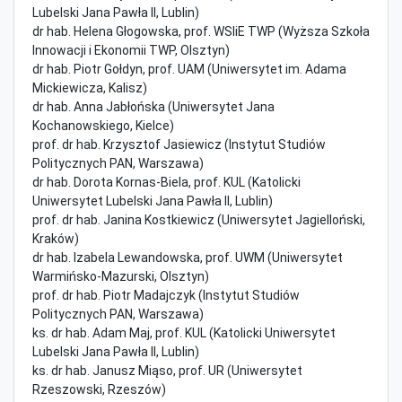
Lubelski Jana Pawła II, Lublin)
dr hab. Helena Głogowska, prof. WSIiE TWP (Wyższa Szkoła
Innowacji i Ekonomii TWP, Olsztyn)
dr hab. Piotr Gołdyn, prof. UAM (Uniwersytet im. Adama
Mickiewicza, Kalisz)
dr hab. Anna Jabłońska (Uniwersytet Jana
Kochanowskiego, Kielce)
prof. dr hab. Krzysztof Jasiewicz (Instytut Studiów
Politycznych PAN, Warszawa)
dr hab. Dorota Kornas-Biela, prof. KUL (Katolicki
Uniwersytet Lubelski Jana Pawła II, Lublin)
prof. dr hab. Janina Kostkiewicz (Uniwersytet Jagielloński,
Kraków)
dr hab. Izabela Lewandowska, prof. UWM (Uniwersytet
Warmińsko-Mazurski, Olsztyn)
prof. dr hab. Piotr Madajczyk (Instytut Studiów
Politycznych PAN, Warszawa)
ks. dr hab. Adam Maj, prof. KUL (Katolicki Uniwersytet
Lubelski Jana Pawła II, Lublin)
ks. dr hab. Janusz Miąso, prof. UR (Uniwersytet
Rzeszowski, Rzeszów)