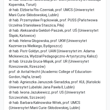
Kopernika, Toruń)
dr hab. Elżbieta Flis-Czerniak, prof. UMCS (Uniwersytet
Marii Curie-Skłodowskiej, Lublin)
dr hab. Przemysław Frąckowiak, prof. PUSS (Państwowa
Uczelnia Stanisława Staszica, Piła)
dr hab. Aleksandra Giełdoń-Paszek, prof. UŚ (Uniwersytet
Śląski, Katowice)
dr hab. Helena Głogowska, prof. UKW (Uniwersytet
Kazimierza Wielkiego, Bydgoszcz)
dr hab. Piotr Gołdyn, prof. UAW (Uniwersytet im. Adama
Mickiewicza, Wydział Pedagogiczno-Artystyczny, Kalisz)
dr hab. Urszula Gruca-Miąsik, prof. UR (Uniwersytet
Rzeszowski, Rzeszów)
prof. dr Avital Hecht (Academic College of Education-
Gordon, Hajfa, Izrael)
dr hab. Agnieszka Januszek-Sieradzka, prof. KUL (Katolicki
Uniwersytet Lubelski Jana Pawła II, Lublin)
dr hab. Iwona Jazukiewicz, prof. US (Uniwersytet
Szczeciński, Szczecin)
dr hab. Barbara Kalinowska-Witek, prof. UMCS
(Uniwersytet Marii Curie-Skłodowskiej, Lublin)