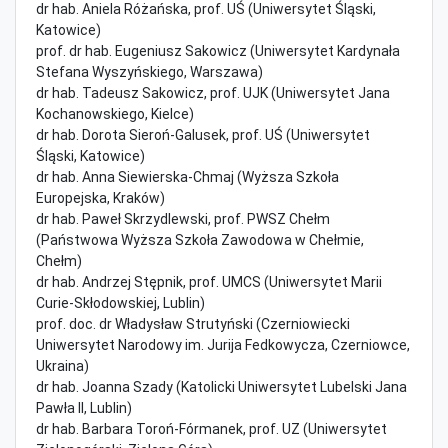
dr hab. Aniela Różańska, prof. UŚ (Uniwersytet Śląski,
Katowice)
prof. dr hab. Eugeniusz Sakowicz (Uniwersytet Kardynała
Stefana Wyszyńskiego, Warszawa)
dr hab. Tadeusz Sakowicz, prof. UJK (Uniwersytet Jana
Kochanowskiego, Kielce)
dr hab. Dorota Sieroń-Galusek, prof. UŚ (Uniwersytet
Śląski, Katowice)
dr hab. Anna Siewierska-Chmaj (Wyższa Szkoła
Europejska, Kraków)
dr hab. Paweł Skrzydlewski, prof. PWSZ Chełm
(Państwowa Wyższa Szkoła Zawodowa w Chełmie,
Chełm)
dr hab. Andrzej Stępnik, prof. UMCS (Uniwersytet Marii
Curie-Skłodowskiej, Lublin)
prof. doc. dr Władysław Strutyński (Czerniowiecki
Uniwersytet Narodowy im. Jurija Fedkowycza, Czerniowce,
Ukraina)
dr hab. Joanna Szady (Katolicki Uniwersytet Lubelski Jana
Pawła II, Lublin)
dr hab. Barbara Toroń-Fórmanek, prof. UZ (Uniwersytet