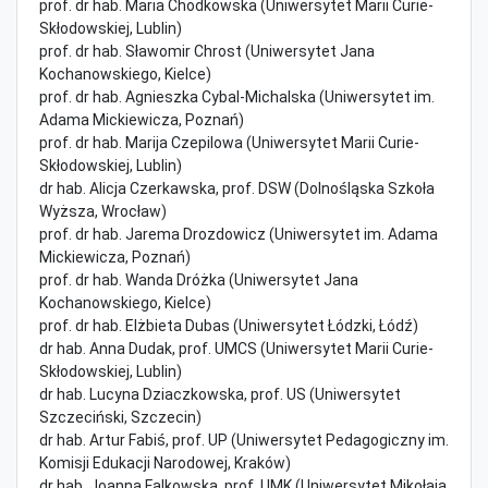
prof. dr hab. Maria Chodkowska (Uniwersytet Marii Curie-
Skłodowskiej, Lublin)
prof. dr hab. Sławomir Chrost (Uniwersytet Jana
Kochanowskiego, Kielce)
prof. dr hab. Agnieszka Cybal-Michalska (Uniwersytet im.
Adama Mickiewicza, Poznań)
prof. dr hab. Marija Czepilowa (Uniwersytet Marii Curie-
Skłodowskiej, Lublin)
dr hab. Alicja Czerkawska, prof. DSW (Dolnośląska Szkoła
Wyższa, Wrocław)
prof. dr hab. Jarema Drozdowicz (Uniwersytet im. Adama
Mickiewicza, Poznań)
prof. dr hab. Wanda Dróżka (Uniwersytet Jana
Kochanowskiego, Kielce)
prof. dr hab. Elżbieta Dubas (Uniwersytet Łódzki, Łódź)
dr hab. Anna Dudak, prof. UMCS (Uniwersytet Marii Curie-
Skłodowskiej, Lublin)
dr hab. Lucyna Dziaczkowska, prof. US (Uniwersytet
Szczeciński, Szczecin)
dr hab. Artur Fabiś, prof. UP (Uniwersytet Pedagogiczny im.
Komisji Edukacji Narodowej, Kraków)
dr hab. Joanna Falkowska, prof. UMK (Uniwersytet Mikołaja