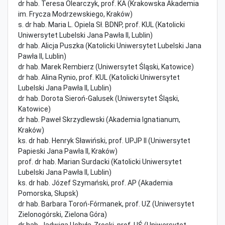
dr hab. Teresa Olearczyk, prof. KA (Krakowska Akademia
im. Frycza Modrzewskiego, Kraków)
s. dr hab. Maria L. Opiela Sł. BDNP, prof. KUL (Katolicki
Uniwersytet Lubelski Jana Pawła II, Lublin)
dr hab. Alicja Puszka (Katolicki Uniwersytet Lubelski Jana
Pawła II, Lublin)
dr hab. Marek Rembierz (Uniwersytet Śląski, Katowice)
dr hab. Alina Rynio, prof. KUL (Katolicki Uniwersytet
Lubelski Jana Pawła II, Lublin)
dr hab. Dorota Sieroń-Galusek (Uniwersytet Śląski,
Katowice)
dr hab. Paweł Skrzydlewski (Akademia Ignatianum,
Kraków)
ks. dr hab. Henryk Sławiński, prof. UPJP II (Uniwersytet
Papieski Jana Pawła II, Kraków)
prof. dr hab. Marian Surdacki (Katolicki Uniwersytet
Lubelski Jana Pawła II, Lublin)
ks. dr hab. Józef Szymański, prof. AP (Akademia
Pomorska, Słupsk)
dr hab. Barbara Toroń-Fórmanek, prof. UZ (Uniwersytet
Zielonogórski, Zielona Góra)
dr hab. Jadwiga Uchyła-Zroski, prof. UŚ (Uniwersytet