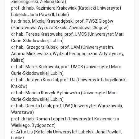
Zielonogórski, Zielona Góra)
prof. dr hab. Kazimiera Krakowiak (Katolicki Uniwersytet
Lubelski Jana Pawła II, Lublin)
ks. dr hab. Mikołaj Krasnodębski, prof. PWSZ Głogów
(Państwowa Wyższa Szkoła Zawodowa, Głogów)
dr hab. Teresa Krasowska, prof. UMCS (Uniwersytet Marii
Curie-Skłodowskiej, Lublin)
dr hab. Grzegorz Kubski, prof. UAM (Uniwersytet im.
Adama Mickiewicza, Wydział Pedagogiczno-Artystyczny,
Kalisz)
dr hab. Marek Kurkowski, prof. UMCS (Uniwersytet Marii
Curie-Skłodowskiej, Lublin)
dr hab. Justyna Kusztal, prof. UJ (Uniwersytet Jagielloński,
Kraków)
dr hab. Mariola Kuszyk-Bytniewska (Uniwersytet Marii
Curie-Skłodowskiej, Lublin)
dr hab. Danuta Lalak, prof. UW (Uniwersytet Warszawski,
Warszawa)
prof. dr hab. Roman Leppert (Uniwersytet Kaziemierza
Wielkiego, Bydgoszcz)
dr Artur Lis (Katolicki Uniwersytet Lubelski Jana Pawła II,
Lublin)