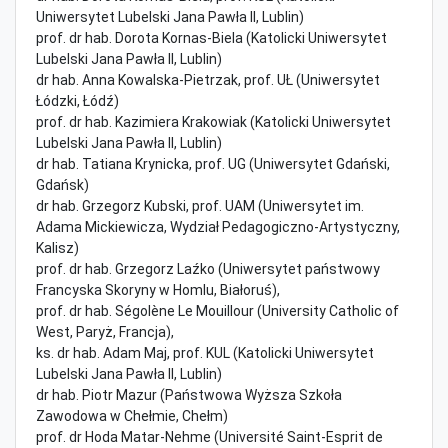
Uniwersytet Lubelski Jana Pawła II, Lublin)
prof. dr hab. Dorota Kornas-Biela (Katolicki Uniwersytet
Lubelski Jana Pawła II, Lublin)
dr hab. Anna Kowalska-Pietrzak, prof. UŁ (Uniwersytet
Łódzki, Łódź)
prof. dr hab. Kazimiera Krakowiak (Katolicki Uniwersytet
Lubelski Jana Pawła II, Lublin)
dr hab. Tatiana Krynicka, prof. UG (Uniwersytet Gdański,
Gdańsk)
dr hab. Grzegorz Kubski, prof. UAM (Uniwersytet im.
Adama Mickiewicza, Wydział Pedagogiczno-Artystyczny,
Kalisz)
prof. dr hab. Grzegorz Laźko (Uniwersytet państwowy
Francyska Skoryny w Homlu, Białoruś),
prof. dr hab. Ségolène Le Mouillour (University Catholic of
West, Paryż, Francja),
ks. dr hab. Adam Maj, prof. KUL (Katolicki Uniwersytet
Lubelski Jana Pawła II, Lublin)
dr hab. Piotr Mazur (Państwowa Wyższa Szkoła
Zawodowa w Chełmie, Chełm)
prof. dr Hoda Matar-Nehme (Université Saint-Esprit de