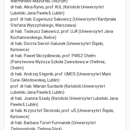
Warmińsko-Mazurski, Olsztyn)
dr hab. Alina Rynio, prof. KUL (Katolicki Uniwersytet
Lubelski Jana Pawła II, Lublin)
prof. dr hab. Eugeniusz Sakowicz (Uniwersytet Kardynała
Stefana Wyszyńskiego, Warszawa)
dr hab. Tadeusz Sakowicz, prof. UJK (Uniwersytet Jana
Kochanowskiego, Kielce)
dr hab. Dorota Sieroń-Galusek (Uniwersytet Śląski,
Katowice)
dr hab. Paweł Skrzydlewski, prof. PWSZ Chełm
(Państwowa Wyższa Szkoła Zawodowa w Chełmie,
Chełm)
dr hab. Andrzej Stępnik, prof. UMCS (Uniwersytet Marii
Curie-Skłodowskiej, Lublin)
prof. dr hab. Marian Surdacki (Katolicki Uniwersytet
Lubelski Jana Pawła II, Lublin)
dr hab. Joanna Szady (Katolicki Uniwersytet Lubelski Jana
Pawła II, Lublin)
dr hab. Krzysztof Ślezinski, prof. uŚ (Uniwersytet Śląski,
Katowice)
dr hab. Barbara Toroń-Furmanek (Uniwersytet
Zielonogórski, Zielona Góra)