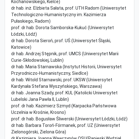
Kochanowskiego, Kielce)
dr hab. inż. Elżbieta Sałata, prof. UTH Radom (Uniwersytet
Technologiczno-Humanistyczny im. Kazimierza
Pułaskiego, Radom)
prof. dr hab. Dorota Samborska-Kukuć (Uniwersytet
Łódzki, Łódź)
dr hab. Dorota Sieroń, prof. UŚ (Uniwersytet Śląski,
Katowice)
dr hab. Andrzej Stępnik, prof. UMCS (Uniwersytet Marii
Curie-Skłodowskiej, Lublin)
dr hab. Maria Starnawska (Instytut Historii, Uniwersytet
Przyrodniczo-Humanistyczny, Siedlce)
dr hab. Witold Starnawski, prof. UKSW (Uniwersytet
Kardynała Stefana Wyszyńskiego, Warszawa)
dr hab. Joanna Szady, prof. KUL (Katolicki Uniwersytet
Lubelski Jana Pawła II, Lublin)
prof. dr hab. Kazimierz Szmyd (Karpacka Państwowa
Uczelnia w Krośnie, Krosno)
prof. dr hab. Bogusław Śliwerski (Uniwersytet Łódzki, Łódź)
dr hab. Barbara Toroń-Fórmanek, prof. UZ (Uniwersytet
Zielonogórski, Zielona Góra)
dr Kazimiera Joanna Wawrzynów OSU(Papieski Wydział