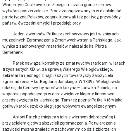
Wincentym Gostkowskim. Z biegiem czasu grono klientów
wytwórni poszerzało się. Prócz zaangażowanych w działalność
patriotyczną Polaków, zegarki kupowali też politycy, przywódcy
państw, ówcześni artyści i przedsiębiorcy.
Jeden z wyrobów Patka przechowywany jest w zbiorach
muzealnych Zgromadzenia Zmartwychwstania Pańskiego. Jak
wynika z zachowanych materiałów, należał do ks. Piotra
Semenenki.
Patek nawiązał kontakty ze zmartwychwstańcami w latach
trzydziestych XIX w., za sprawą Walerego Wielogłowskiego,
sekretarza i jednego z najbliższych towarzyszy założyciela
zgromadzenia – ks. Bogdana Jańskiego. W 1839 r. Wielogłowski
udał się do Genewy, by namówić kuzyna – Ludwika Popiela, do
wsparcia popadającego w coraz większe kłopoty finansowe
przedsięwzięcia ks. Jańskiego. Tam też poznał Patka, który jako
gorliwy katolik szybko uległ jego wpływom ewangelizacyjnym.
Antoni Patek z miejsca stał się wiernym dobroczyńcą i
przyjacielem ojców założycieli zgromadzenia. Potwierdzenie
zażyłości można znaleźć w zachowanym do dziś zbiorze ich