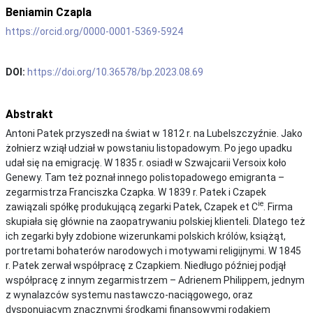
Beniamin Czapla
https://orcid.org/0000-0001-5369-5924
DOI:
https://doi.org/10.36578/bp.2023.08.69
Abstrakt
Antoni Patek przyszedł na świat w 1812 r. na Lubelszczyźnie. Jako
żołnierz wziął udział w powstaniu listopadowym. Po jego upadku
udał się na emigrację. W 1835 r. osiadł w Szwajcarii Versoix koło
Genewy. Tam też poznał innego polistopadowego emigranta –
zegarmistrza Franciszka Czapka. W 1839 r. Patek i Czapek
ie
zawiązali spółkę produkującą zegarki Patek, Czapek et C
. Firma
skupiała się głównie na zaopatrywaniu polskiej klienteli. Dlatego też
ich zegarki były zdobione wizerunkami polskich królów, książąt,
portretami bohaterów narodowych i motywami religijnymi. W 1845
r. Patek zerwał współpracę z Czapkiem. Niedługo później podjął
współpracę z innym zegarmistrzem – Adrienem Philippem, jednym
z wynalazców systemu nastawczo-naciągowego, oraz
dysponującym znacznymi środkami finansowymi rodakiem