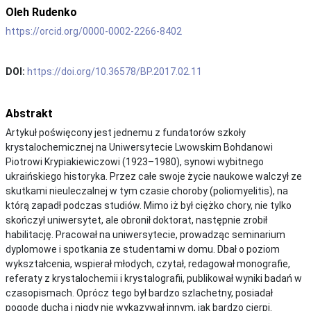
Oleh Rudenko
https://orcid.org/0000-0002-2266-8402
DOI:
https://doi.org/10.36578/BP.2017.02.11
Abstrakt
Artykuł poświęcony jest jednemu z fundatorów szkoły
krystalochemicznej na Uniwersytecie Lwowskim Bohdanowi
Piotrowi Krypiakiewiczowi (1923–1980), synowi wybitnego
ukraińskiego historyka. Przez całe swoje życie naukowe walczył ze
skutkami nieuleczalnej w tym czasie choroby (poliomyelitis), na
którą zapadł podczas studiów. Mimo iż był ciężko chory, nie tylko
skończył uniwersytet, ale obronił doktorat, następnie zrobił
habilitację. Pracował na uniwersytecie, prowadząc seminarium
dyplomowe i spotkania ze studentami w domu. Dbał o poziom
wykształcenia, wspierał młodych, czytał, redagował monografie,
referaty z krystalochemii i krystalografii, publikował wyniki badań w
czasopismach. Oprócz tego był bardzo szlachetny, posiadał
pogodę ducha i nigdy nie wykazywał innym, jak bardzo cierpi.