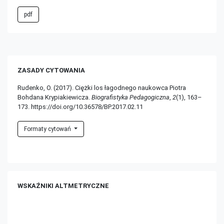
pdf
ZASADY CYTOWANIA
Rudenko, O. (2017). Ciężki los łagodnego naukowca Piotra
Bohdana Krypiakiewicza.
Biografistyka Pedagogiczna
,
2
(1), 163–
173. https://doi.org/10.36578/BP.2017.02.11
Formaty cytowań
WSKAŹNIKI ALTMETRYCZNE