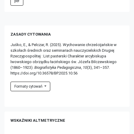
pdf
ZASADY CYTOWANIA
Juśko, E., & Pelczar, R. (2025). Wychowanie chrześcijańskie w
szkołach średnich oraz seminariach nauczycielskich Drugiej
Rzeczypospolitej : List pasterski Charakter arcybiskupa
lwowskiego obrządku łacińskiego św. Józefa Bilczewskiego
(1860–1923).
Biografistyka Pedagogiczna
,
10
(3), 341–357.
https://doi.org/10.36578/BP.2025.10.56
Formaty cytowań
WSKAŹNIKI ALTMETRYCZNE