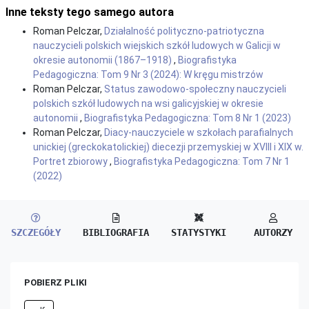
Inne teksty tego samego autora
Roman Pelczar,
Działalność polityczno-patriotyczna
nauczycieli polskich wiejskich szkół ludowych w Galicji w
okresie autonomii (1867–1918)
,
Biografistyka
Pedagogiczna: Tom 9 Nr 3 (2024): W kręgu mistrzów
Roman Pelczar,
Status zawodowo-społeczny nauczycieli
polskich szkół ludowych na wsi galicyjskiej w okresie
autonomii
,
Biografistyka Pedagogiczna: Tom 8 Nr 1 (2023)
Roman Pelczar,
Diacy-nauczyciele w szkołach parafialnych
unickiej (greckokatolickiej) diecezji przemyskiej w XVIII i XIX w.
Portret zbiorowy
,
Biografistyka Pedagogiczna: Tom 7 Nr 1
(2022)
SZCZEGÓŁY
BIBLIOGRAFIA
STATYSTYKI
AUTORZY
POBIERZ PLIKI