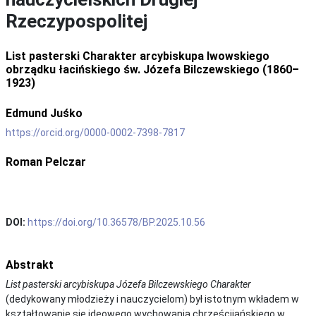
Rzeczypospolitej
List pasterski Charakter arcybiskupa lwowskiego
obrządku łacińskiego św. Józefa Bilczewskiego (1860–
1923)
Edmund Juśko
https://orcid.org/0000-0002-7398-7817
Roman Pelczar
DOI:
https://doi.org/10.36578/BP.2025.10.56
Abstrakt
List pasterski
arcybiskupa Józefa Bilczewskiego
Charakter
(dedykowany młodzieży i nauczycielom) był istotnym wkładem w
kształtowanie się ideowego wychowania chrześcijańskiego w